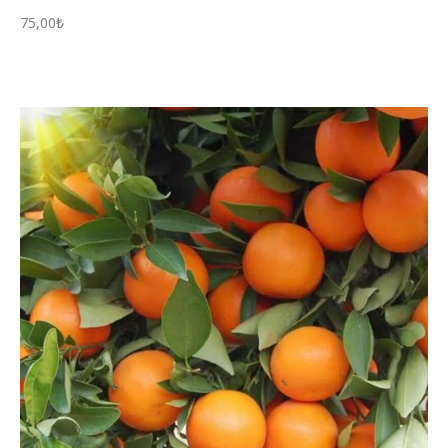
75,00
₺