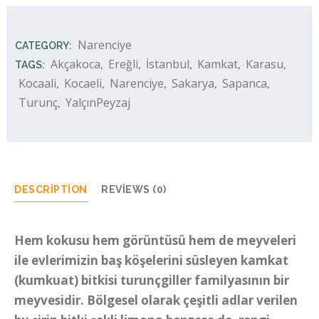
Narenciye
CATEGORY:
Akçakoca
Ereğli
İstanbul
Kamkat
Karasu
TAGS:
,
,
,
,
,
Kocaali
Kocaeli
Narenciye
Sakarya
Sapanca
,
,
,
,
,
Turunç
YalçınPeyzaj
,
DESCRIPTION
REVIEWS (0)
Hem kokusu hem görüntüsü hem de meyveleri
ile evlerimizin baş köşelerini süsleyen kamkat
(kumkuat) bitkisi turunçgiller familyasının bir
meyvesidir. Bölgesel olarak çeşitli adlar verilen