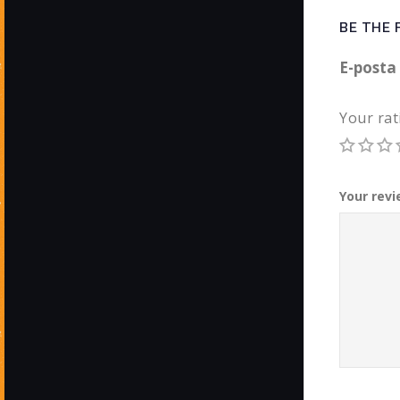
BE THE 
E-posta
Your ra
Your rev