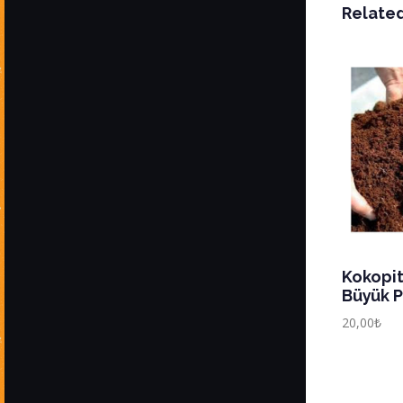
Relate
Kokopit
Büyük 
20,00
₺