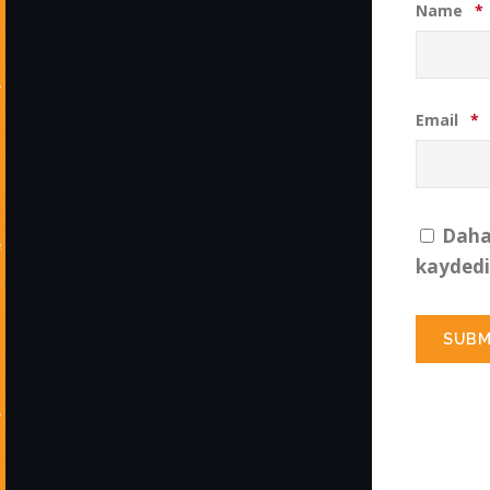
Name
*
Email
*
Daha 
kaydedil