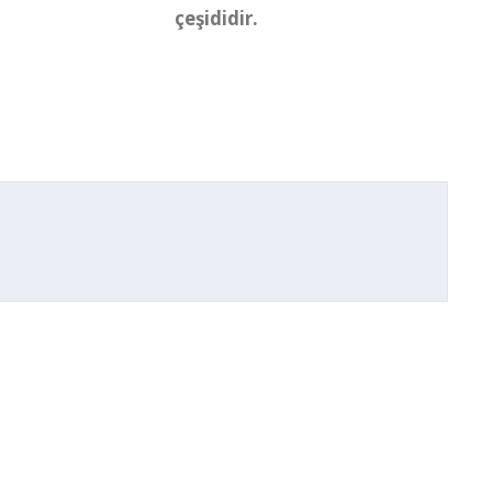
çeşididir.
İthal Karışım Toprak Küçük quantity