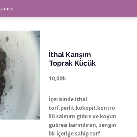
smiss
İthal Karışım
Toprak Küçük
10,00
₺
İçerisinde ithal
torf,perlit,kokopit,kontro
llü salınım gübre ve koyun
gübresi barındıran, zengin
bir içeriğe sahip torf