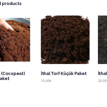
d products
 (Cocopeat)
İthal Torf Küçük Paket
İtha
Paket
10,00
₺
20,00