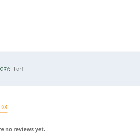
Torf
ORY:
(0)
re no reviews yet.