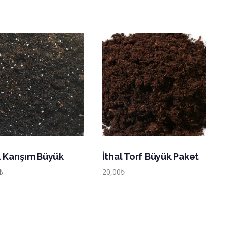
l Karışım Büyük
İthal Torf Büyük Paket
₺
20,00
₺