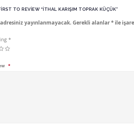
FIRST TO REVIEW “İTHAL KARIŞIM TOPRAK KÜÇÜK”
 adresiniz yayınlanmayacak.
Gerekli alanlar
*
ile işar
ting
*
iew
*