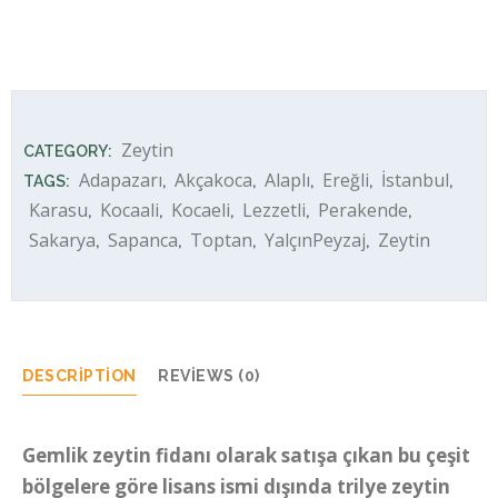
Gemlik Zeytini quantity
Zeytin
CATEGORY:
Adapazarı
Akçakoca
Alaplı
Ereğli
İstanbul
TAGS:
,
,
,
,
,
Karasu
Kocaali
Kocaeli
Lezzetli
Perakende
,
,
,
,
,
Sakarya
Sapanca
Toptan
YalçınPeyzaj
Zeytin
,
,
,
,
DESCRIPTION
REVIEWS (0)
Gemlik zeytin fidanı olarak satışa çıkan bu çeşit
bölgelere göre lisans ismi dışında trilye zeytin