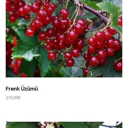
Frenk Üzümü
210,00
₺