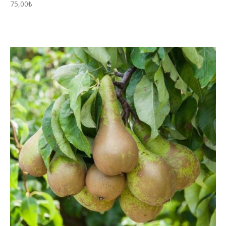
75,00
₺