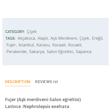
Fujer (Aşk Merdiveni) quantity
Çiçek
CATEGORY:
Akçakoca
Alaplı
Aşk Merdiveni
Çiçek
Ereğli
TAGS:
,
,
,
,
,
Fujer
İstanbul
Karasu
Kocaali
Kocaeli
,
,
,
,
,
Perakende
Sakarya
Salon Eğreltisi
Sapanca
,
,
,
DESCRIPTION
REVIEWS (0)
Fujer (Aşk merdiveni-Salon eğreltisi)
Latince :Nephrolepsis exeltata