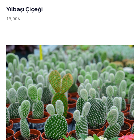
Yılbaşı Çiçeği
15,00
₺