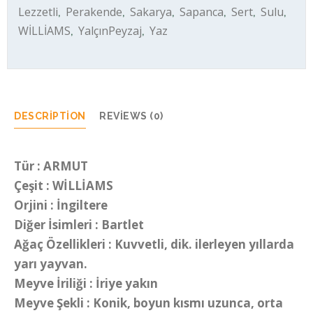
Lezzetli
Perakende
Sakarya
Sapanca
Sert
Sulu
,
,
,
,
,
,
WİLLİAMS
YalçınPeyzaj
Yaz
,
,
DESCRIPTION
REVIEWS (0)
Tür : ARMUT
Çeşit : WİLLİAMS
Orjini : İngiltere
Diğer İsimleri : Bartlet
Ağaç Özellikleri : Kuvvetli, dik. ilerleyen yıllarda
yarı yayvan.
Meyve İriliği : İriye yakın
Meyve Şekli : Konik, boyun kısmı uzunca, orta