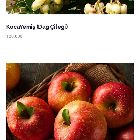
KocaYemiş (Dağ Çileği)
100,00
₺