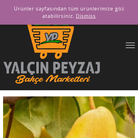
Ürünler sayfasından tüm ürünlerimize göz
atabilirsiniz.
Dismiss