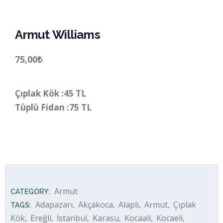
Armut Williams
75,00
₺
Çıplak Kök :45 TL
Tüplü Fidan :75 TL
Armut Williams quantity
Armut
CATEGORY:
Adapazarı
Akçakoca
Alaplı
Armut
Çıplak
TAGS:
,
,
,
,
Kök
Ereğli
İstanbul
Karasu
Kocaali
Kocaeli
,
,
,
,
,
,