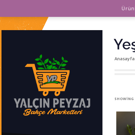
Ürünl
Yeş
Anasayfa
SHOWING 