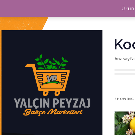
Ürünl
Ko
Anasayfa
SHOWING 