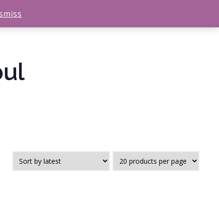
smiss
bul