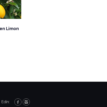
ren Limon
 Edin: