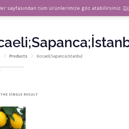
er sayfasından tüm ürünlerimize göz atabilirsiniz.
Di
caeli;Sapanca;İstan
Products
Kocaeli;Sapanca;İstanbul
THE SINGLE RESULT