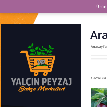
Ürünl
Ara
Anasayfa
SHOWING 