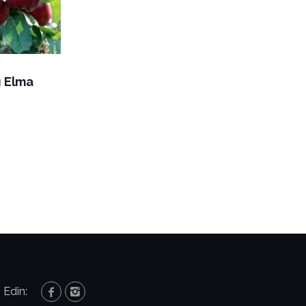
ı Elma
 Edin: